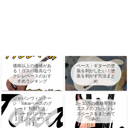
価格以上の価値があ
ベース・ギターの塗
る！コスパ最高なウ
装を剥がしたい！塗
クレレベースのおす
装を剥がす方法まと
すめランキング
め
ジャパンヴィンテー
2～10万の価格帯別オ
ジ「Tokaiベースのグ
ススメのフレットレ
レード 判別方法」
スベースをまとめて
【ハードパンチャー
みた
】【ジャズサウン
ド】