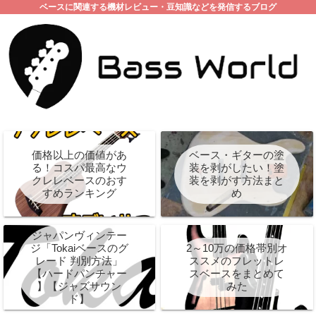
ベースに関連する機材レビュー・豆知識などを発信するブログ
価格以上の価値があ
ベース・ギターの塗
る！コスパ最高なウ
装を剥がしたい！塗
クレレベースのおす
装を剥がす方法まと
すめランキング
め
ジャパンヴィンテー
2～10万の価格帯別オ
ジ「Tokaiベースのグ
ススメのフレットレ
レード 判別方法」
スベースをまとめて
【ハードパンチャー
みた
】【ジャズサウン
ド】